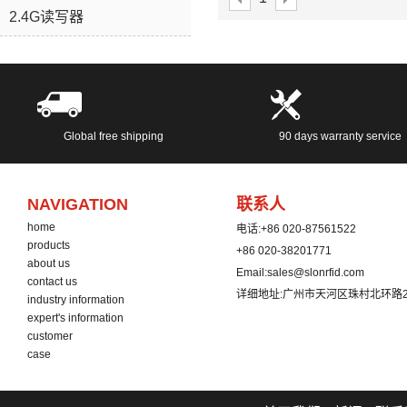
2.4G读写器
Global free shipping
90 days warranty service
NAVIGATION
联系人
home
电话:
+86 020-87561522
products
+86 020-38201771
about us
Email:
sales@slonrfid.com
contact us
详细地址:
广州市天河区珠村北环路2
industry information
expert's information
customer
case