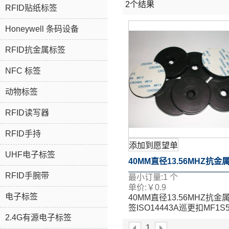
2个结果
RFID贴纸标签
Honeywell 条码设备
RFID抗金属标签
NFC 标签
动物标签
RFID读写器
RFID手持
添加到愿望单
UHF电子标签
40MM直径13.56MHZ抗金
RFID手腕带
最小订量:
1
个
签ISO14443A巡更扣MF1S
单价:
￥
0.9
电子标签
40MM直径13.56MHZ抗金
备巡检标签
签ISO14443A巡更扣MF1S
2.4G有源电子标签
备巡检标签
1