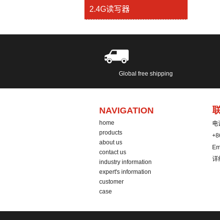
2.4G读写器
Global free shipping
NAVIGATION
home
电
products
+8
about us
Em
contact us
详
industry information
expert's information
customer
case