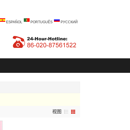
ESPAÑOL
PORTUGUÊS
РУССКИЙ
视图