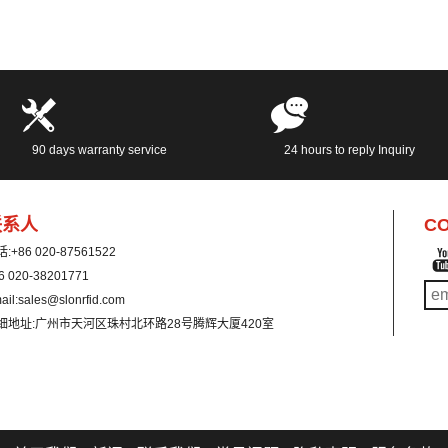
90 days warranty service
24 hours to reply Inquiry
联系人
CO
话:
+86 020-87561522
6 020-38201771
ail:
sales@slonrfid.com
细地址:
广州市天河区珠村北环路28号腾辉大厦420室