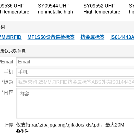
09536 UHF
SY09544 UHF
SY09552 UHF
S
h temperature
nonmetallic high
High temperature
hi
i-metal
temperature
Anti-metal The
An
ices table
equipment tag
Device Manager
de
键词
tag
ta
MM圆RFID
MF1S50设备巡检标签
抗金属标签
IS014443
我发送求购信息
*
Email
手机
*
标题
*
内容
仅支持.rar/.zip/.jpg/.png/.gif/.doc/.xls/.pdf，最大20M
上传
附件