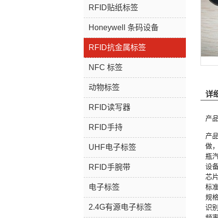
RFID贴纸标签
Honeywell 条码设备
RFID抗金属标签
NFC 标签
动物标签
详
RFID读写器
产品
RFID手持
产品
做
UHF电子标签
瓶
设
RFID手腕带
芯片
电子标签
标准
规格
2.4G有源电子标签
识别
频率