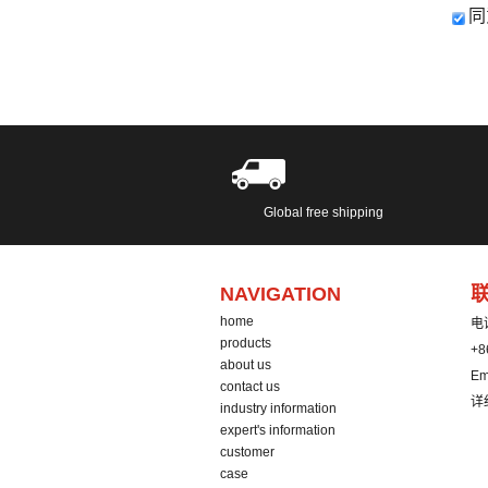
同
Global free shipping
NAVIGATION
home
电
products
+8
about us
Em
contact us
详
industry information
expert's information
customer
case