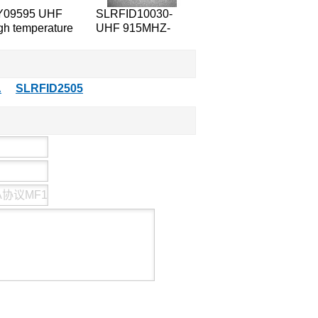
Y09595 UHF
SLRFID10030-
gh temperature
UHF 915MHZ-
ti-metal the
ISO18000-6C抗金
vice manager
属标签PCB板抗金
g
属标签
A
SLRFID2505