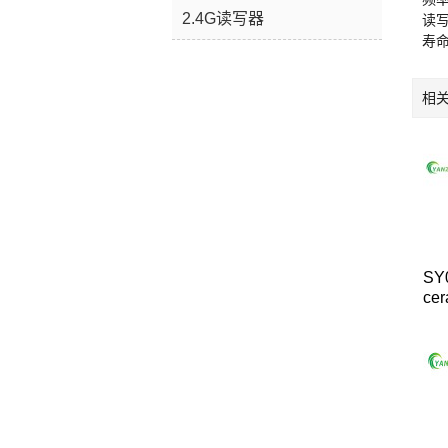
2.4G读写器
读写
寿命
相
SY
cer
equ