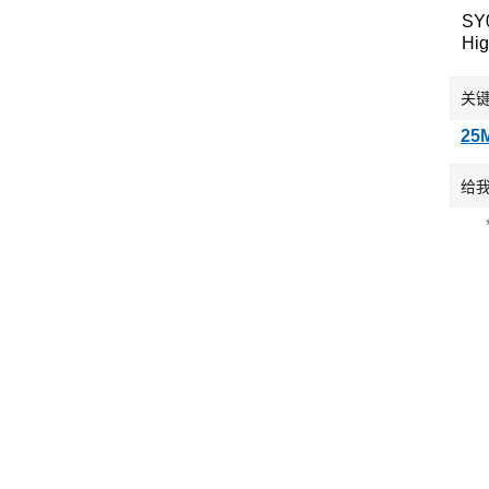
SY
Hig
Ant
Dev
关
25
给