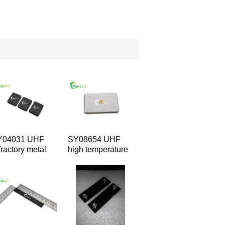
Y04031 UHF
SY08654 UHF
fractory metal
high temperature
e Device
nonmetallic
nager tag
ceramics vehicle
management tag