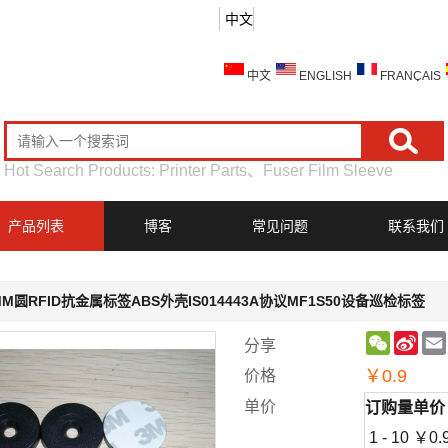
中文
中文
ENGLISH
FRANÇAIS
Hot Search Products:
Printer Parts
、
Fuser Film Sleeve
产品列表
博客
常见问题
联系我们
MM圆RFID抗金属标签ABS外壳IS014443A协议MF1S50设备巡检标签
WeChat
Sin
分享
Wei
￥
0.9
价格
单价
订购量
单价
1 - 10
￥
0.