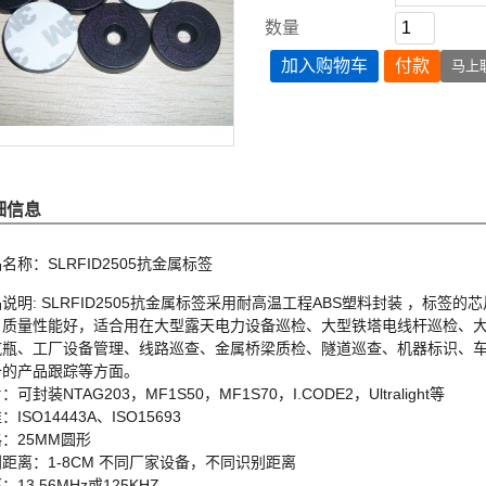
数量
加入购物车
付款
马上
细信息
名称：SLRFID2505抗金属标签
说明: SLRFID2505抗金属标签采用耐高温工程ABS塑料封装 ，标签
，质量性能好，适合用在大型露天电力设备巡检、大型铁塔电线杆巡检、
汽瓶、工厂设备管理、线路巡查、金属桥梁质检、隧道巡查、机器标识、
备的产品跟踪等方面。
：可封装NTAG203，MF1S50，MF1S70，I.CODE2，Ultralight等
：ISO14443A、ISO15693
：25MM圆形
距离：1-8CM 不同厂家设备，不同识别距离
：13.56MHz或125KHZ