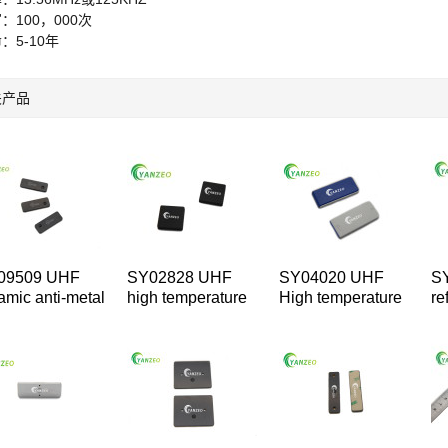
：100，000次
：5-10年
关产品
09509 UHF
SY02828 UHF
SY04020 UHF
S
amic anti-metal
high temperature
High temperature
re
ipment tag
device label
ceramics Anti-
th
metal Parts
Ma
Management tag