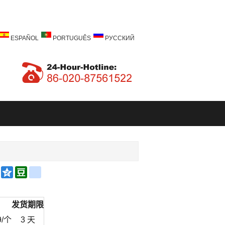
ESPAÑOL
PORTUGUÊS
РУССКИЙ
a
Email
Qzone
Douban
renren
bo
发货期限
9
/个
3 天