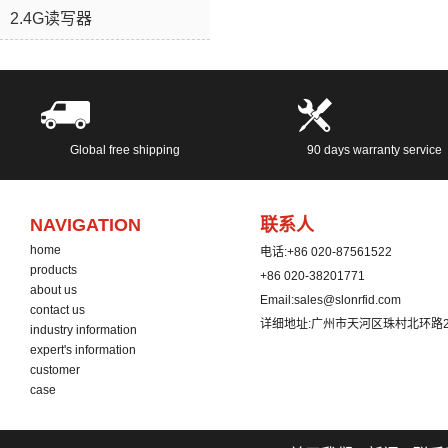
2.4G读写器
Global free shipping
90 days warranty service
NAVIGATION
联系人
home
电话:
+86 020-87561522
products
+86 020-38201771
about us
Email:
sales@slonrfid.com
contact us
详细地址:
广州市天河区珠村北环路2
industry information
expert's information
customer
case