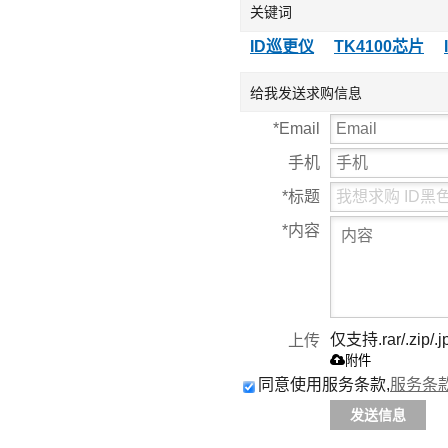
T5557/T5567/T5577
卡EP
关键词
钱币卡地标卡可读
标签
可写ID卡
ID巡更仪
TK4100芯片
给我发送求购信息
*
Email
手机
*
标题
*
内容
仅支持.rar/.zip/.j
上传
附件
同意使用服务条款,
服务条
发送信息