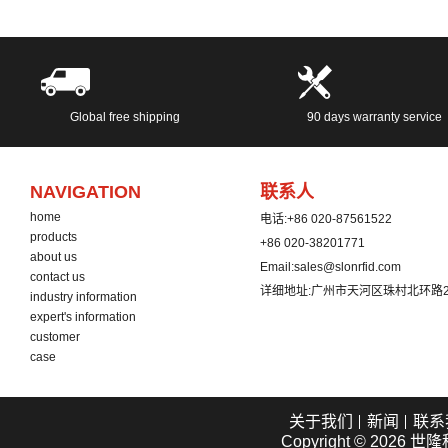
Global free shipping
90 days warranty service
NAVIGATION
联系人
home
电话:
+86 020-87561522
products
+86 020-38201771
about us
Email:
sales@slonrfid.com
contact us
详细地址:
广州市天河区珠村北环路2
industry information
expert's information
customer
case
关于我们
新闻
联系
Copyright © 2026
世隆