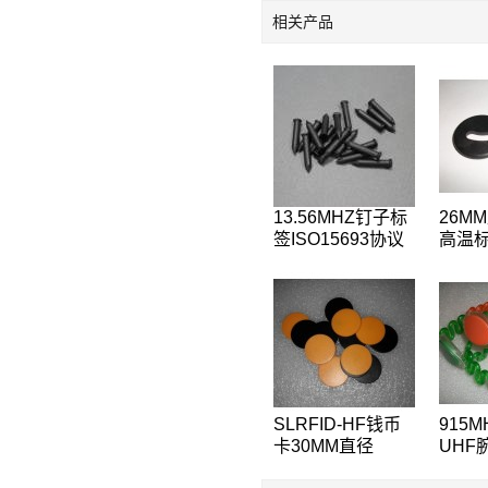
相关产品
13.56MHZ钉子标
26M
签ISO15693协议
高温标
ICODE2树木管理
衣标签
标签,桥梁管理标
标签,
签
SLRFID-HF钱币
915
卡30MM直径
UHF
125KHZ低频
ISO1