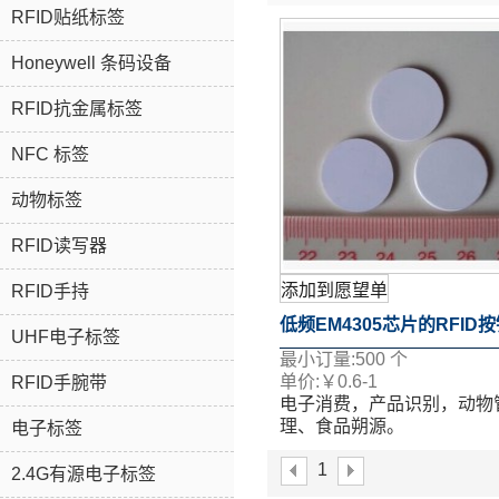
RFID贴纸标签
Honeywell 条码设备
RFID抗金属标签
NFC 标签
动物标签
RFID读写器
添加到愿望单
RFID手持
低频EM4305芯片的RFID
UHF电子标签
最小订量:
500
个
签的RFID标签
单价:
￥
0.6-1
RFID手腕带
电子消费，产品识别，动物
理、食品朔源。
电子标签
表面移印、丝印、喷码、激
1
等多个工艺。
2.4G有源电子标签
如果您想了解更多关于详情