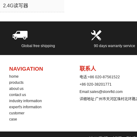
随时与我联系：
2.4G读写器
service@slonrfid.com
Global free shipping
90 days warranty service
NAVIGATION
联系人
home
电话:
+86 020-87561522
products
+86 020-38201771
about us
Email:
sales@slonrfid.com
contact us
详细地址:
广州市天河区珠村北环路2
industry information
expert's information
customer
case