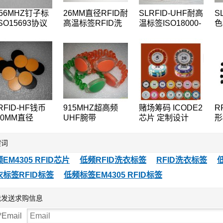
.56MHZ钉子标
26MM直径RFID耐
SLRFID-UHF耐高
S
SO15693协议
高温标签RFID洗
温标签ISO18000-
色
ODE2树木管理
衣标签RFID钱币
6C洗衣标签EPC
t
签,桥梁管理标
标签,水洗标签
Class1 Gen2纽扣
N
卡
签
手
RFID-HF钱币
915MHZ超高频
赌场筹码 ICODE2
R
30MM直径
UHF腕带
芯片 定制设计
形
5KHZ低频
ISO18000-6C手表
ICODE
1
557/T5567/T5577
卡EPC-Gen2腕带
R
键词
币卡地标卡可读
标签
1
写ID卡
更
EM4305 RFID芯片
低频RFID洗衣标签
RFID洗衣标签
标
衣标签RFID标签
低频标签EM4305 RFID标签
我发送求购信息
*
Email