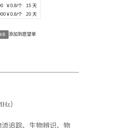
00
￥
0.8
/个
15 天
000
￥
0.6
/个
20 天
添加到愿望单
联系
MHz）
物流追踪、生物辨识、物