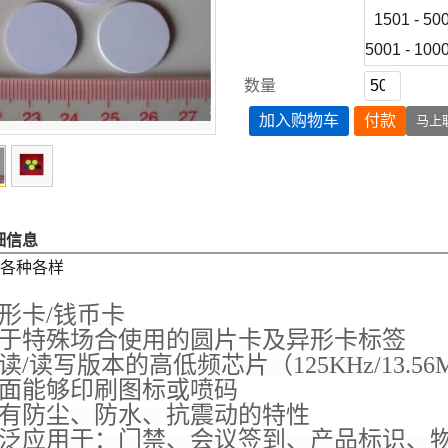
1501 - 50
5001 - 100
数量
加入购物车
付款
马上
细信息
:各种各样
形卡/钱币卡
于特殊场合使用的圆片卡及异形卡标签
读/读写版本的高低频芯片（125KHz/13.56
面能够印刷图标或喷码
有防尘、防水、抗震动的特性
泛应用于：门禁、会议签到、产品标识、