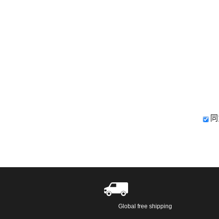
同
Global free shipping