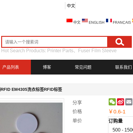
中文
中文
ENGLISH
FRANÇAIS
Hot Search Products:
Printer Parts
、
Fuser Film Sleeve
产品列表
博客
常见问题
联系我们
RFID EM4305洗衣标签RFID标签
WeChat
Sin
分享
Wei
￥
0.6-1
价格
单价
订购量
500 - 150