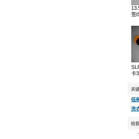
13
签I
IC
标
签
SL
卡
12
T5
关
钱
可
低频
洗
给