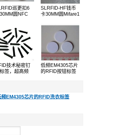
LRFID巡更扣6
SLRFID-HF钱币
30MM圆NFC
卡30MM圆Mifare1
ag,NTAG203芯片
S50芯片钱币卡IC
FC手机专用标
圆形卡ABS外壳道
,兼容所有NFC
闸专用卡IC门票卡
机
FID技术秘密钉
低频EM4305芯片
标签，超高频
的RFID按钮标签
8000-6B芯片的
的RFID标签
FID标签钉的
25KHz附近的巡
巡检系统检查点
低频EM4305芯片的RFID洗衣标签
签