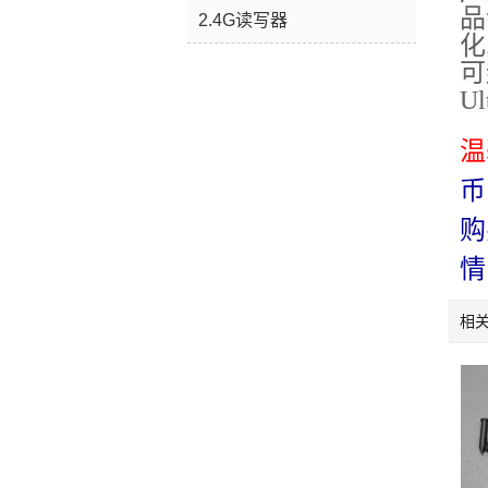
品
2.4G读写器
化
可
Ul
温
币
购
情
相