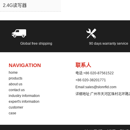
2.4G读写器
Global free shipping
90 days warranty service
NAVIGATION
联系人
home
电话:
+86 020-87561522
products
+86 020-38201771
about us
Email:
sales@slonrfid.com
contact us
详细地址:
广州市天河区珠村北环路2
industry information
expert's information
customer
case