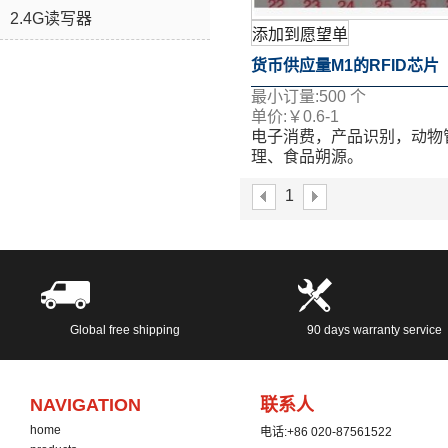
2.4G读写器
添加到愿望单
货币供应量M1的RFID芯片
最小订量:
500
个
13.56MHz的按钮标签的RF
单价:
￥
0.6-1
电子消费，产品识别，动物
签
理、食品朔源。
表面移印、丝印、喷码、激
1
等多个工艺。
如果您想了解更多关于详情
随时与我联系：
service@slonrfid.com
Global free shipping
90 days warranty service
NAVIGATION
联系人
home
电话:
+86 020-87561522