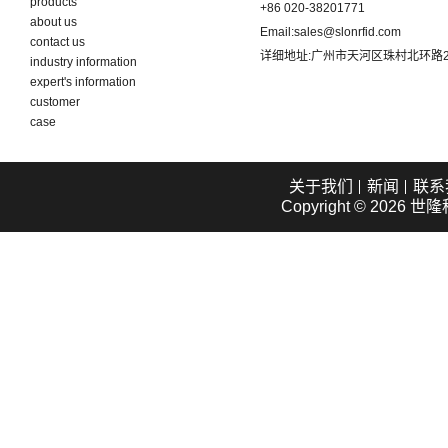
products
+86 020-38201771
about us
Email:
sales@slonrfid.com
contact us
详细地址:
广州市天河区珠村北环路2
industry information
expert's information
customer
case
关于我们
新闻
联系
Copyright © 2026
世隆