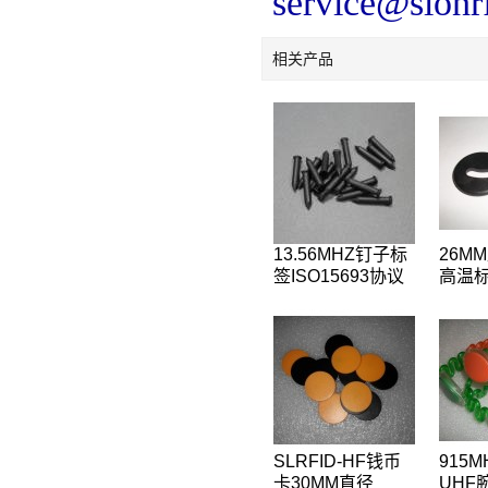
service@slonr
相关产品
13.56MHZ钉子标
26M
签ISO15693协议
高温标
ICODE2树木管理
衣标签
标签,桥梁管理标
标签,
签
SLRFID-HF钱币
915
卡30MM直径
UHF