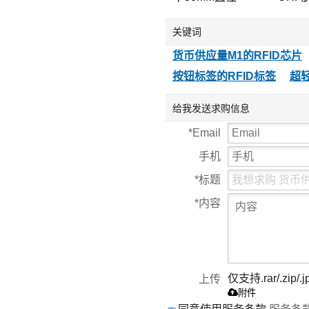
125KHZ低频
ISO1
T5557/T5567/T5577
卡EP
关键词
钱币卡地标卡可读
标签
可写ID卡
货币供应量M1的RFID芯片
按钮标签的RFID标签
超轻
给我发送求购信息
*
Email
手机
*
标题
*
内容
仅支持.rar/.zip/.j
上传
附件