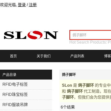
欢迎光临,
登录
/
注册
Hot Search Products:
P
首页
关于我们
产品列表
博客
产品目录
鸽子脚环
RFID电子标签
SLon
是
鸽子脚环
的专业中
和
鸽子脚环
代工制造，现
RFID珠宝标签
子脚环
，但我们会为您提供
RFID服装吊牌
6个结果