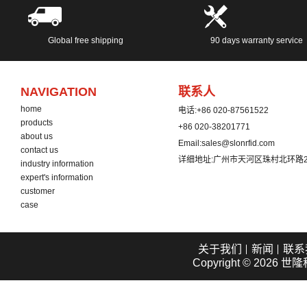
Global free shipping
90 days warranty service
NAVIGATION
联系人
home
电话:
+86 020-87561522
products
+86 020-38201771
about us
Email:
sales@slonrfid.com
contact us
详细地址:
广州市天河区珠村北环路2
industry information
expert's information
customer
case
关于我们
新闻
联系
Copyright © 2026
世隆