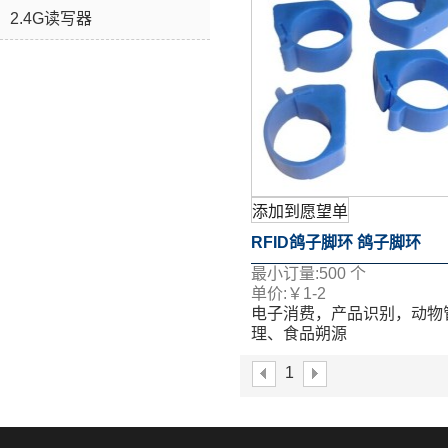
2.4G读写器
添加到愿望单
RFID鸽子脚环 鸽子脚环
最小订量:
500
个
单价:
￥
1-2
电子消费，产品识别，动物
理、食品朔源
1