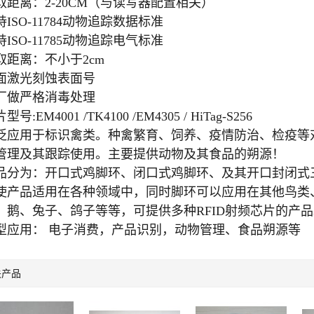
取距离：2-20CM（与读写器配置相关）
持ISO-11784动物追踪数据标准
持ISO-11785动物追踪电气标准
取距离：不小于2cm
面激光刻蚀表面号
厂做严格消毒处理
型号:EM4001 /TK41
00 /EM4305 / HiTag-S256
泛应用于标识禽类。种禽繁育、饲养、疫情防治、检疫等
管理及其跟踪使用。主要提供动物及其食品的朔源！
品分为：开口式鸡脚环、闭口式鸡脚环、及其开口封闭式
使产品适用在各种领域中，同时脚环可以应用在其他鸟类
、鹅、兔子、鸽子等等，可提供多种RFID射频芯片的产
型应用： 电子消费，产品识别，动物管理、食品朔源等
关产品