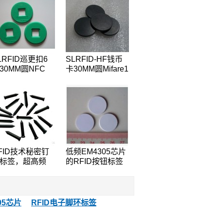
LRFID巡更扣6
SLRFID-HF钱币
30MM圆NFC
卡30MM圆Mifare1
ag,NTAG203芯片
S50芯片钱币卡IC
FC手机专用标
圆形卡ABS外壳道
,兼容所有NFC
闸专用卡IC门票卡
机
FID技术秘密钉
低频EM4305芯片
标签，超高频
的RFID按钮标签
8000-6B芯片的
的RFID标签
FID标签钉的
25KHz附近的巡
巡检系统检查点
05芯片
RFID电子脚环标签
签