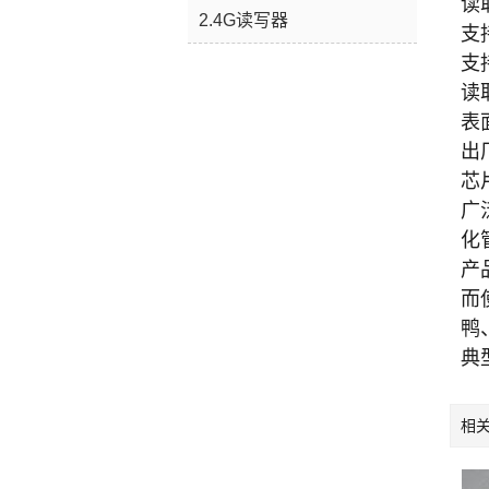
读
2.4G读写器
支
支
读
表
出
芯片
广
化
产
而
鸭
典
相