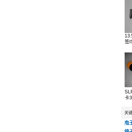
13
签I
IC
标
签
SL
卡
12
T5
关
钱
可
电
鸽