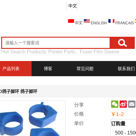
中文
中文
ENGLISH
FRANÇAIS
Hot Search Products:
Printer Parts
、
Fuser Film Sleeve
产品列表
博客
常见问题
联系我们
ID鸽子脚环 鸽子脚环
WeChat
Sin
分享
Wei
￥
1-2
价格
单价
订购量
500 - 150