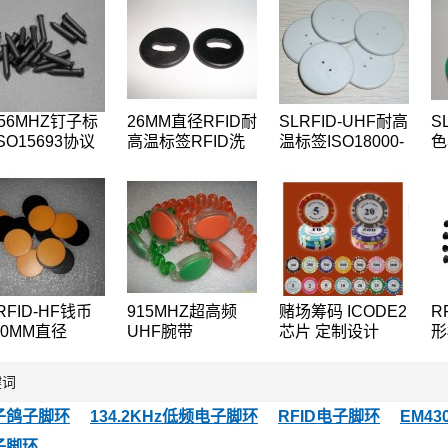
.56MHZ钉子标
26MM直径RFID耐
SLRFID-UHF耐高
S
SO15693协议
高温标签RFID洗
温标签ISO18000-
色
ODE2树木管理
衣标签RFID钱币
6C洗衣标签EPC
t
签,桥梁管理标
标签,水洗标签
Class1 Gen2纽扣
N
卡
签
手
RFID-HF钱币
915MHZ超高频
赌场筹码 ICODE2
R
30MM直径
UHF腕带
芯片 定制设计
形
5KHZ低频
ISO18000-6C手表
ICODE
1
557/T5567/T5577
卡EPC-Gen2腕带
R
键词
币卡地标卡可读
标签
1
写ID卡
更
子鸽子脚环
134.2KHz低频电子脚环
RFID电子脚环
EM43
标
子脚环