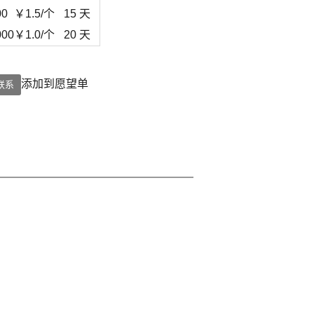
00
￥
1.5
/个
15 天
000
￥
1.0
/个
20 天
添加到愿望单
联系