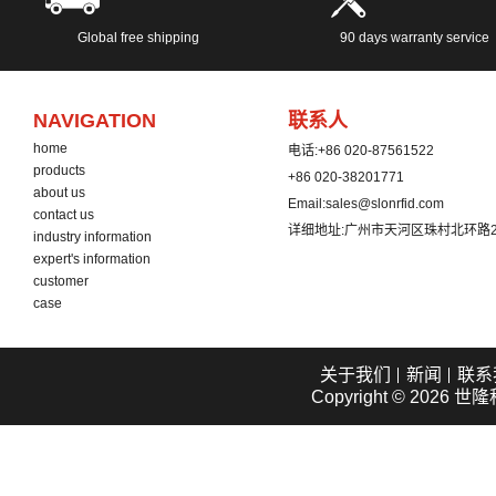
Global free shipping
90 days warranty service
NAVIGATION
联系人
home
电话:
+86 020-87561522
products
+86 020-38201771
about us
Email:
sales@slonrfid.com
contact us
详细地址:
广州市天河区珠村北环路2
industry information
expert's information
customer
case
关于我们
新闻
联系
Copyright © 2026
世隆