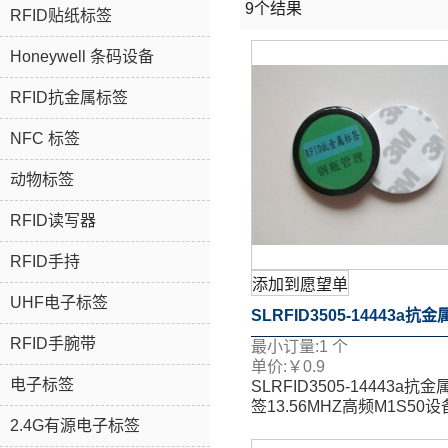
9个结果
RFID贴纸标签
Honeywell 条码设备
RFID抗金属标签
NFC 标签
动物标签
RFID读写器
RFID手持
添加到愿望单
UHF电子标签
SLRFID3505-14443a抗
RFID手腕带
最小订量:
1
个
签13.56MHZ高频M1S50
单价:
￥
0.9
电子标签
SLRFID3505-14443a抗金
检标签 设备产品跟踪
签13.56MHZ高频M1S50
2.4G有源电子标签
检标签 设备产品跟踪