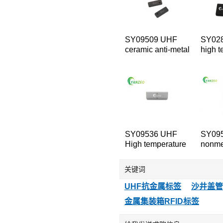
SY09509 UHF
SY02
ceramic anti-metal
high t
equipment tag
device
SY09536 UHF
SY09
High temperature
nonmet
Anti-metal
tempe
Devices table
equip
关键词
UHF抗金属标签
沙井盖管
金属集装箱RFID标签