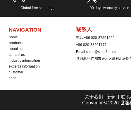
Global free shipping
90 days warranty service
NAVIGATION
联系人
home
电话:
+86 020-87561522
products
+86 020-38201771
about us
Email:
sales@slonrfid.com
contact us
详细地址:
广州市天河区珠村北环路2
industry information
expert's information
customer
case
关于我们
新闻
联系
Copyright © 2026
世隆