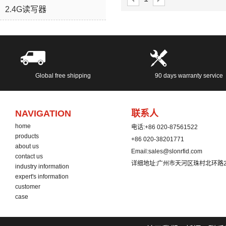
2.4G读写器
Global free shipping
90 days warranty service
NAVIGATION
联系人
home
电话:
+86 020-87561522
products
+86 020-38201771
about us
Email:
sales@slonrfid.com
contact us
详细地址:
广州市天河区珠村北环路2
industry information
expert's information
customer
case