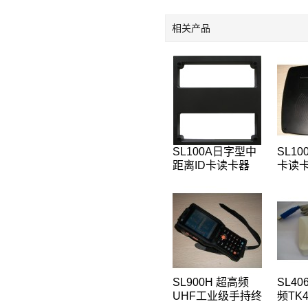
相关产品
SL100A日字型中
SL10
距离ID卡读卡器
卡读卡
125KHZ低频远距
非接触
离ID读卡器
频远
SL900H 超高频
SL40
UHF工业级手持终
频TK