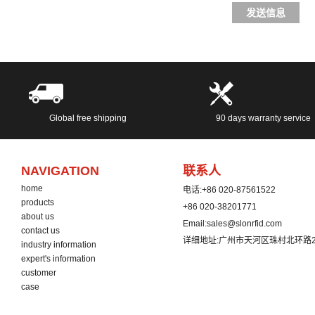
发送信息
Global free shipping
90 days warranty service
NAVIGATION
联系人
home
电话:
+86 020-87561522
products
+86 020-38201771
about us
Email:
sales@slonrfid.com
contact us
详细地址:
广州市天河区珠村北环路2
industry information
expert's information
customer
case