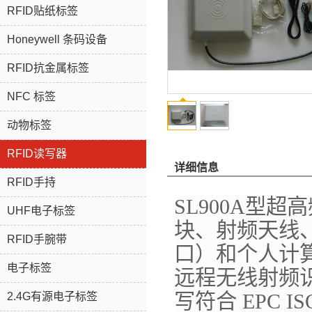
RFID贴纸标签
Honeywell 条码设备
RFID抗金属标签
NFC 标签
动物标签
RFID读写器
详细信息
RFID手持
SL900A型超
UHF电子标签
块、射频天线
RFID手腕带
口）和个人计算机
电子标签
远程无线射频识
写符合 EPC IS
2.4G有源电子标签