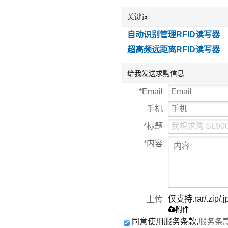
端5米远距离手持
器 读
机RFID远距离读
卡号 
关键词
卡器
码
自动识别管理RFID读写器
超高频远距离RFID读写器
给我发送求购信息
*
Email
手机
*
标题
*
内容
仅支持.rar/.zip/.j
上传
附件
同意使用服务条款,
服务条