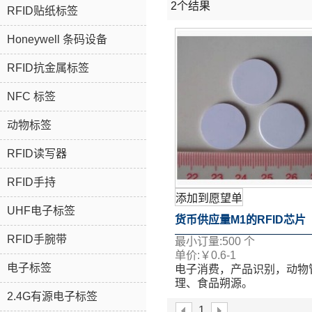
2个结果
RFID贴纸标签
Honeywell 条码设备
RFID抗金属标签
NFC 标签
动物标签
RFID读写器
RFID手持
添加到愿望单
UHF电子标签
货币供应量M1的RFID芯片
RFID手腕带
最小订量:
500
个
13.56MHz的按钮标签的RF
单价:
￥
0.6-1
电子标签
电子消费，产品识别，动物
签
理、食品朔源。
2.4G有源电子标签
表面移印、丝印、喷码、激
1
等多个工艺。