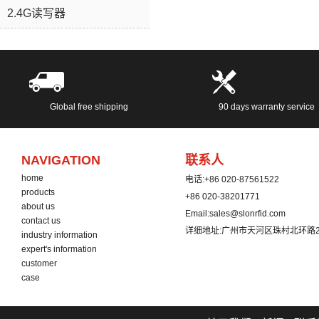
2.4G读写器
Global free shipping
90 days warranty service
NAVIGATION
联系人
home
电话:
+86 020-87561522
products
+86 020-38201771
about us
Email:
sales@slonrfid.com
contact us
详细地址:
广州市天河区珠村北环路2
industry information
expert's information
customer
case