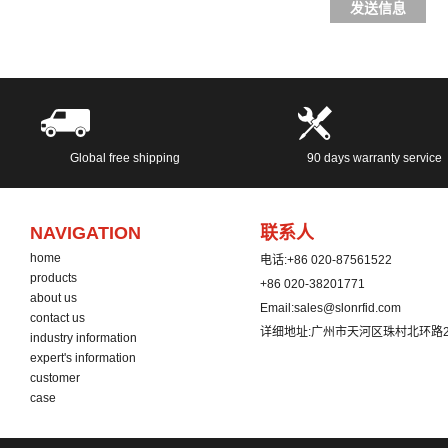
发送信息
Global free shipping
90 days warranty service
NAVIGATION
联系人
home
电话:
+86 020-87561522
products
+86 020-38201771
about us
Email:
sales@slonrfid.com
contact us
详细地址:
广州市天河区珠村北环路2
industry information
expert's information
customer
case