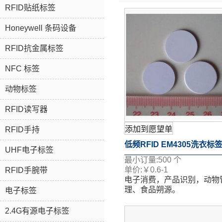
RFID贴纸标签
Honeywell 条码设备
RFID抗金属标签
NFC 标签
动物标签
RFID读写器
添加到愿望单
RFID手持
低频RFID EM4305洗衣标
UHF电子标签
最小订量:
500
个
RFID标签
单价:
￥
0.6-1
RFID手腕带
电子消费，产品识别，动物
理、食品朔源。
电子标签
表面移印、丝印、喷码、激
等多个工艺。
2.4G有源电子标签
如果您想了解更多关于详情