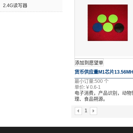
随时与我联系：
2.4G读写器
service@slonrfid.com
添加到愿望单
货币供应量M1芯片13.56M
最小订量:
500
个
RFID
单价:
￥
0.6-1
电子消费，产品识别，动物
理、食品朔源。
表面移印、丝印、喷码、激
1
等多个工艺。
如果您想了解更多关于详情
随时与我联系：
service@slonrfid.com