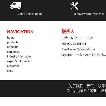
Global free shipping
90 days warranty service
NAVIGATION
联系人
home
电话:
+86 020-87561522
products
+86 020-38201771
about us
Email:
sales@slonrfid.com
contact us
详细地址:
广州市天河区珠村北环路2
industry information
expert's information
customer
case
关于我们
新闻
联系
Copyright © 2026
世隆