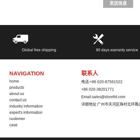
发送信息
Global free shipping
90 days warranty service
NAVIGATION
联系人
home
电话:
+86 020-87561522
products
+86 020-38201771
about us
Email:
sales@slonrfid.com
contact us
详细地址:
广州市天河区珠村北环路2
industry information
expert's information
customer
case