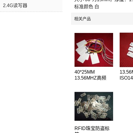
2.4G读写器
标准颜色 白
相关产品
40*25MM
13.56
13.56MHZ高频
ISO14
ISO14443A协议
MIFA
NXP MIFARE 1
片珠宝
S50吊牌标签
标签36
RFID珠宝防盗标