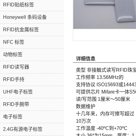
RFID贴纸标签
Honeywell 条码设备
RFID抗金属标签
NFC 标签
动物标签
详细信息
RFID读写器
类型 非接触式读写RFID珠
工作频率 13.56MHz的
RFID手持
支持协议 ISO15693或1444
UHF电子标签
可提供芯片 Mifare卡一体S50
读/写范围 1厘米〜50厘米
RFID手腕带
数据维护
十几年来，内存可擦写超
电子标签
10万次
工作温度 -40ºC到+70ºC
2.4G有源电子标签
大小 36*为15mm，厚度：1