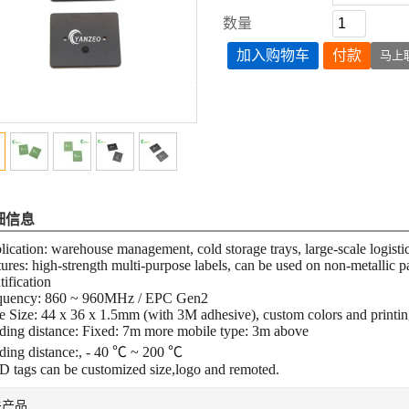
数量
加入购物车
付款
马上
细信息
ication: warehouse management, cold storage trays, large-scale logistics
ures: high-strength multi-purpose labels, can be used on non-metallic p
tification
quency: 860 ~ 960MHz / EPC Gen2
e Size: 44 x 36 x 1.5mm (with 3M adhesive), custom colors and prin
ding distance: Fixed: 7m more mobile type: 3m above
ding distance:, - 40 ℃ ~ 200 ℃
D tags can be customized size,logo and remoted.
关产品