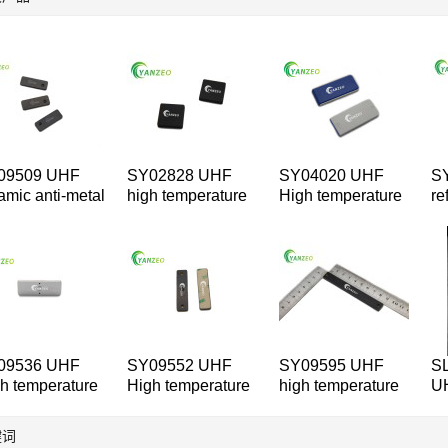
09509 UHF
SY02828 UHF
SY04020 UHF
S
amic anti-metal
high temperature
High temperature
re
ipment tag
device label
ceramics Anti-
th
metal Parts
Ma
Management tag
09536 UHF
SY09552 UHF
SY09595 UHF
S
h temperature
High temperature
high temperature
U
i-metal
Anti-metal The
Anti-metal the
I
ices table
Device Manager
device manager
属
键词
tag
tag
属