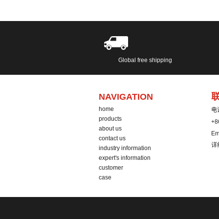
Global free shipping
NAVIGATION
home
电
products
+8
about us
Em
contact us
详
industry information
expert's information
customer
case