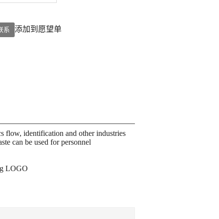
添加到愿望单
联系
 flow, identification and other industries
aste can be used for personnel
ting LOGO