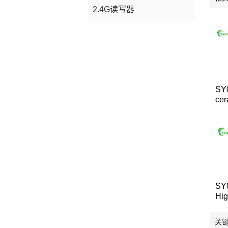
2.4G读写器
SY
cer
equ
SY
Hig
Ant
Dev
关