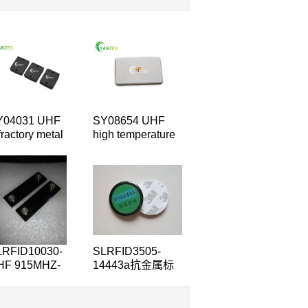
Y04031 UHF
SY08654 UHF
fractory metal
high temperature
e Device
nonmetallic
nager tag
ceramics vehicle
management tag
LRFID10030-
SLRFID3505-
HF 915MHZ-
14443a抗金属标
SO18000-6C抗金
签13.56MHZ高频
标签PCB板抗金
M1S50设备巡检
标签
标签 设备产品跟