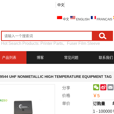
中文
中文
ENGLISH
FRANÇAIS
Hot Search Products:
Printer Parts
、
Fuser Film Sleeve
产品列表
博客
常见问题
联系我们
9544 UHF NONMETALLIC HIGH TEMPERATURE EQUIPMENT TAG
WeChat
Sin
分享
Wei
￥
5
价格
单价
订购量
1 - 100000