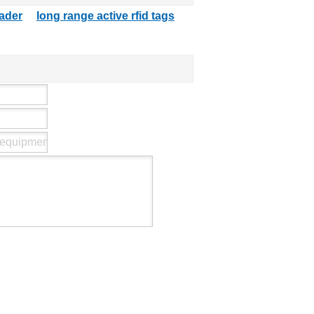
踪
eader
long range active rfid tags