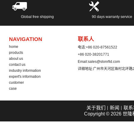
Global free shipping
90 days warranty service
NAVIGATION
联系人
home
电话:
+86 020-87561522
products
+86 020-38201771
about us
Email:
sales@slonrfid.com
contact us
详细地址:
广州市天河区珠村北环路2
industry information
expert's information
customer
case
关于我们
新闻
联系
Copyright © 2026
世隆