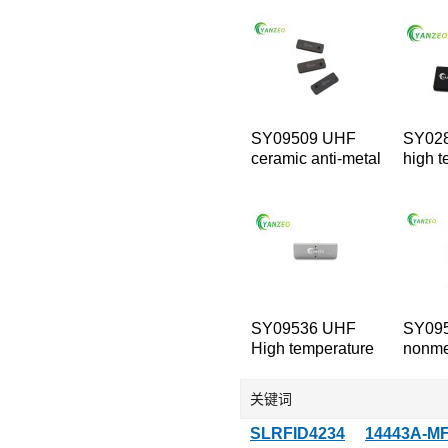
SY09509 UHF
SY02
ceramic anti-metal
high t
equipment tag
device
SY09536 UHF
SY09
High temperature
nonmet
Anti-metal
tempe
Devices table
equip
关键词
SLRFID4234
14443A-M