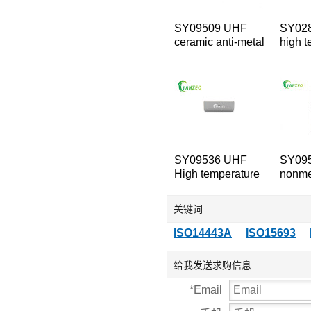
SY09509 UHF
SY02
ceramic anti-metal
high t
equipment tag
device
SY09536 UHF
SY09
High temperature
nonmet
Anti-metal
tempe
Devices table
equip
关键词
ISO14443A
ISO15693
给我发送求购信息
*
Email