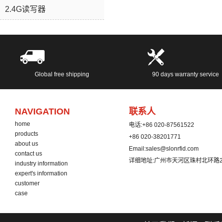
2.4G读写器
Global free shipping
90 days warranty service
NAVIGATION
联系人
home
电话:
+86 020-87561522
products
+86 020-38201771
about us
Email:
sales@slonrfid.com
contact us
详细地址:
广州市天河区珠村北环路2
industry information
expert's information
customer
case