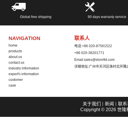
Global free shipping
90 days warranty service
NAVIGATION
联系人
home
电话:
+86 020-87561522
products
+86 020-38201771
about us
Email:
sales@slonrfid.com
contact us
详细地址:
广州市天河区珠村北环路2
industry information
expert's information
customer
case
关于我们
新闻
联系
Copyright © 2026
世隆