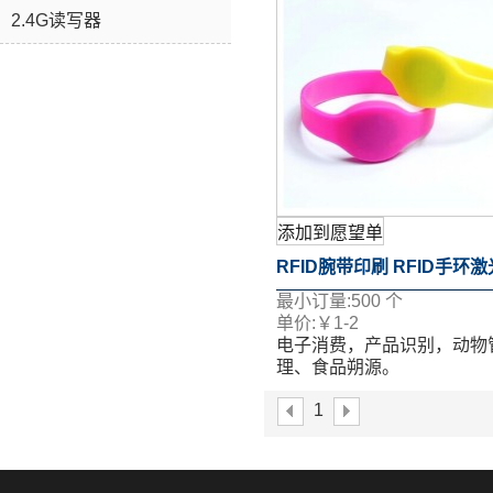
2.4G读写器
添加到愿望单
RFID腕带印刷 RFID手环
最小订量:
500
个
刻
单价:
￥
1-2
电子消费，产品识别，动物
理、食品朔源。
表面移印、丝印、喷码、激
1
等多个工艺。