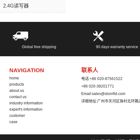
2.4G读写器
Global free shipping
90 days warranty service
NAVIGATION
联系人
home
电话:
+86 020-87561522
products
+86 020-38201771
about us
Email:
sales@slonrfid.com
contact us
详细地址:
广州市天河区珠村北环路2
industry information
expert's information
customer
case