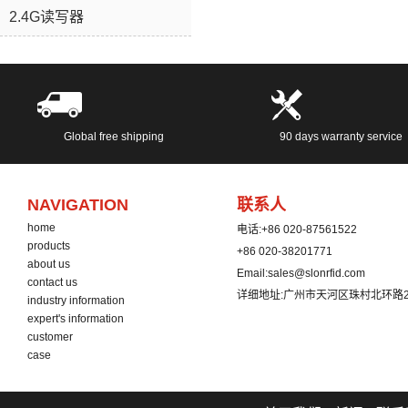
2.4G读写器
Global free shipping
90 days warranty service
NAVIGATION
联系人
home
电话:
+86 020-87561522
products
+86 020-38201771
about us
Email:
sales@slonrfid.com
contact us
详细地址:
广州市天河区珠村北环路2
industry information
expert's information
customer
case