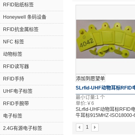
RFID贴纸标签
Honeywell 条码设备
RFID抗金属标签
NFC 标签
动物标签
RFID读写器
添加到愿望单
RFID手持
SLrfid-UHF动物耳标RFI
UHF电子标签
最小订量:
1
个
牛耳标915MHZ-ISO18000
单价:
￥
6
RFID手腕带
SLrfid-UHF动物耳标RFID
耳标
牛耳标915MHZ-ISO18000
电子标签
耳标
1
2.4G有源电子标签