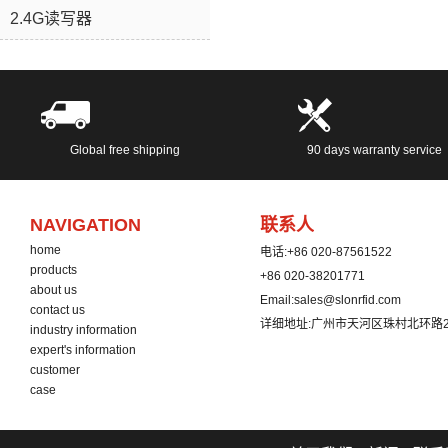
随时与我联系：
2.4G读写器
service@slonrfid.com
Global free shipping
90 days warranty service
NAVIGATION
联系人
home
电话:
+86 020-87561522
products
+86 020-38201771
about us
Email:
sales@slonrfid.com
contact us
详细地址:
广州市天河区珠村北环路2
industry information
expert's information
customer
case