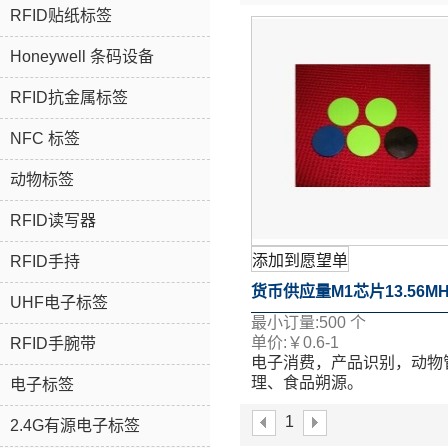
RFID贴纸标签
Honeywell 条码设备
RFID抗金属标签
NFC 标签
动物标签
RFID读写器
添加到愿望单
RFID手持
货币供应量M1芯片13.56M
UHF电子标签
最小订量:
500
个
RFID
单价:
￥
0.6-1
RFID手腕带
电子消费，产品识别，动物
理、食品朔源。
电子标签
表面移印、丝印、喷码、激
1
等多个工艺。
2.4G有源电子标签
如果您想了解更多关于详情