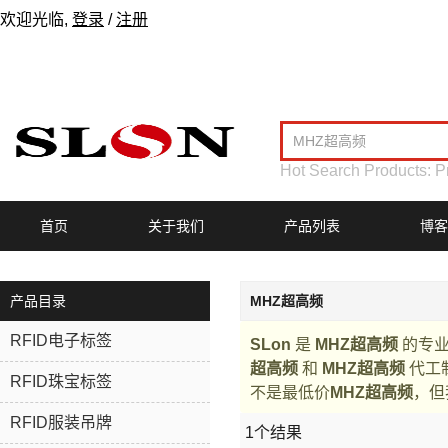
欢迎光临,
登录
/
注册
Hot Search Products:
P
首页
关于我们
产品列表
博客
产品目录
MHZ超高频
RFID电子标签
SLon
是
MHZ超高频
的专业
超高频
和
MHZ超高频
代工
RFID珠宝标签
不是最低价
MHZ超高频
，但
RFID服装吊牌
1个结果