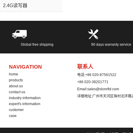
2.4G读写器
Global free shipping
90 days warranty service
NAVIGATION
联系人
home
电话:
+86 020-87561522
products
+86 020-38201771
about us
Email:
sales@slonrfid.com
contact us
详细地址:
广州市天河区珠村北环路2
industry information
expert's information
customer
case