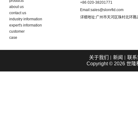
products
+86 020-38201771
about us
Email:
sales@slonrfid.com
contact us
详细地址:
广州市天河区珠村北环路2
industry information
expert's information
customer
case
关于我们
新闻
联系
Copyright © 2026
世隆