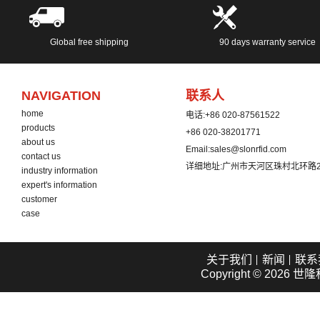
Global free shipping
90 days warranty service
NAVIGATION
联系人
home
电话:
+86 020-87561522
products
+86 020-38201771
about us
Email:
sales@slonrfid.com
contact us
详细地址:
广州市天河区珠村北环路2
industry information
expert's information
customer
case
关于我们
新闻
联系
Copyright © 2026
世隆