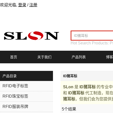
欢迎光临,
登录
/
注册
Hot Search Products:
P
首页
关于我们
产品列表
博客
产品目录
ID猪耳标
RFID电子标签
SLon
是
ID猪耳标
的专业中
和
ID猪耳标
代工制造，现
RFID珠宝标签
猪耳标
，但我们会为您提供
RFID服装吊牌
5个结果