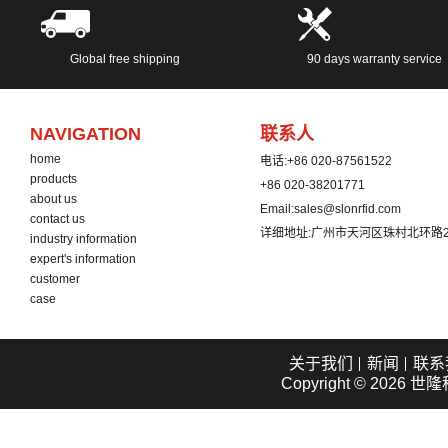
Global free shipping
90 days warranty service
NAVIGATION
联系人
home
电话:
+86 020-87561522
products
+86 020-38201771
about us
Email:
sales@slonrfid.com
contact us
详细地址:
广州市天河区珠村北环路2
industry information
expert's information
customer
case
关于我们
新闻
联系
Copyright © 2026
世隆