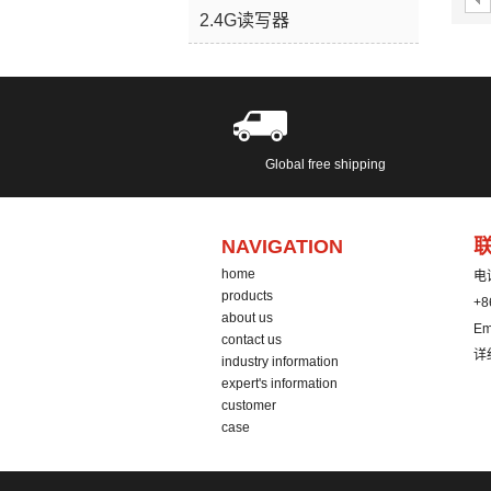
2.4G读写器
Global free shipping
NAVIGATION
home
电
products
+8
about us
Em
contact us
详
industry information
expert's information
customer
case