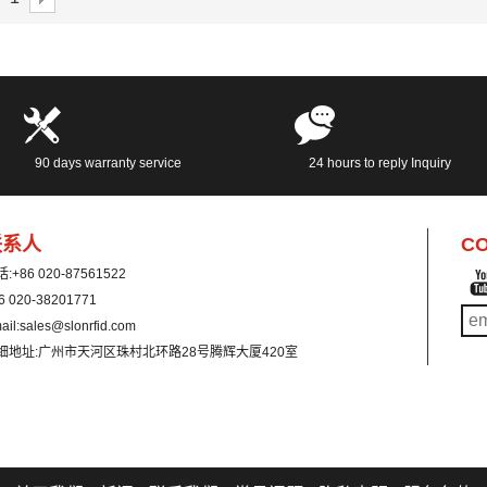
90 days warranty service
24 hours to reply Inquiry
联系人
CO
话:
+86 020-87561522
6 020-38201771
ail:
sales@slonrfid.com
细地址:
广州市天河区珠村北环路28号腾辉大厦420室