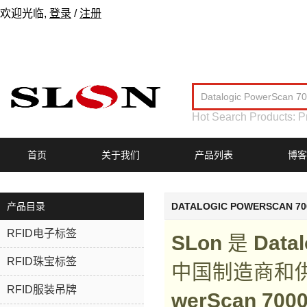
欢迎光临,
登录
/
注册
Hot Search Products:
P
首页
关于我们
产品列表
博客
产品目录
D​A​T​A​L​O​G​I​C​ ​P​O​W​E​R​S​C​A​N​ ​7​
RFID电子标签
SLon
是
D​a​t​a​
RFID珠宝标签
中国制造商和
RFID服装吊牌
w​e​r​S​c​a​n​ ​7​0​