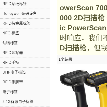
RFID贴纸标签
o​w​e​r​S​c​a​n​ ​7​
Honeywell 条码设备
0​0​0​ ​2​D​扫​描​枪
RFID抗金属标签
i​c​ ​P​o​w​e​r​S​c​a
NFC 标签
时响应，我们
动物标签
D​扫​描​枪
，但
RFID读写器
1个结果
RFID手持
UHF电子标签
RFID手腕带
电子标签
2.4G有源电子标签