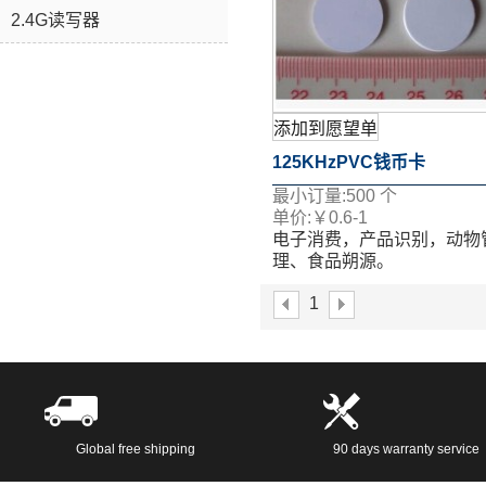
2.4G读写器
添加到愿望单
125KHzPVC钱币卡
最小订量:
500
个
单价:
￥
0.6-1
电子消费，产品识别，动物
理、食品朔源。
表面移印、丝印、喷码、激
1
等多个工艺。
如果您想了解更多关于详情
随时与我联系：
service@slonrfid.com
Global free shipping
90 days warranty service