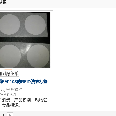
结果
列表
加到愿望单
FM1108的RFID洗衣标签
小订量:
500
个
ID标签
:
￥
0.6-1
子消费，产品识别，动物管
、食品朔源。
面移印、丝印、喷码、激光码
1
多个工艺。