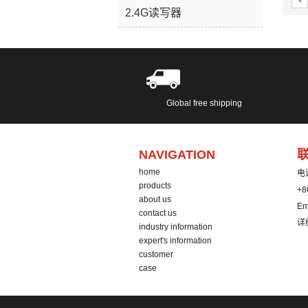
2.4G读写器
如
随
ser
Global free shipping
NAVIGATION
home
电
products
+8
about us
Em
contact us
详
industry information
expert's information
customer
case