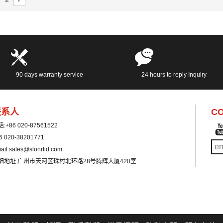
果您想了解更多关于详情，请
时与我联系：
vice@slonrfid.com
90 days warranty service
24 hours to reply Inquiry
联系人
CO
话:
+86 020-87561522
6 020-38201771
ail:
sales@slonrfid.com
细地址:
广州市天河区珠村北环路28号腾辉大厦420室