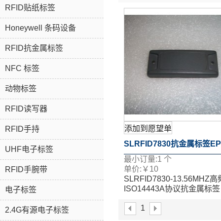
RFID贴纸标签
Honeywell 条码设备
RFID抗金属标签
NFC 标签
动物标签
RFID读写器
添加到愿望单
RFID手持
SLRFID7830抗金属标签E
UHF电子标签
最小订量:
1
个
G2电子标签 高频电子标签,
单价:
￥
10
RFID手腕带
SLRFID7830-13.56MHZ高
管理 UHF设备管理标签RFI
ISO14443A协议抗金属标签
电子标签
MF1S50巡检标签
检点
1
2.4G有源电子标签