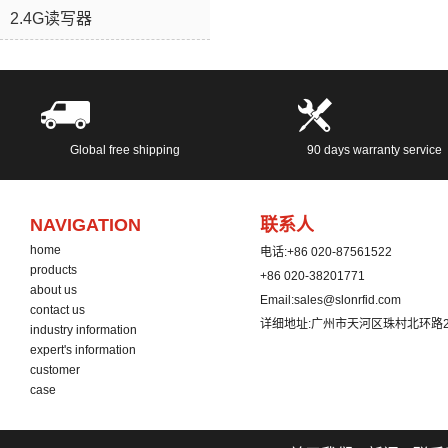
2.4G读写器
Global free shipping
90 days warranty service
NAVIGATION
联系人
home
电话:
+86 020-87561522
products
+86 020-38201771
about us
Email:
sales@slonrfid.com
contact us
详细地址:
广州市天河区珠村北环路2
industry information
expert's information
customer
case