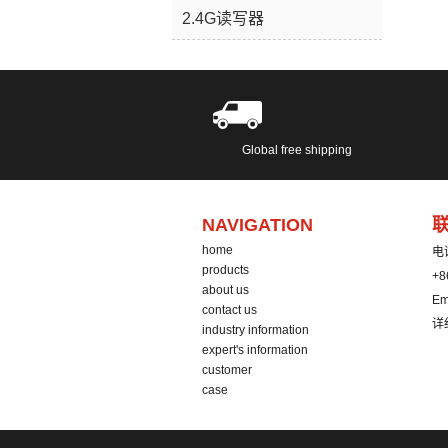
2.4G读写器
Global free shipping
NAVIGATION
home
电
products
+8
about us
Em
contact us
详
industry information
expert's information
customer
case