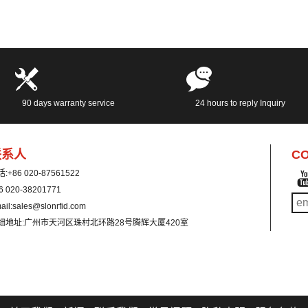
90 days warranty service
24 hours to reply Inquiry
联系人
CO
话:
+86 020-87561522
6 020-38201771
ail:
sales@slonrfid.com
细地址:
广州市天河区珠村北环路28号腾辉大厦420室