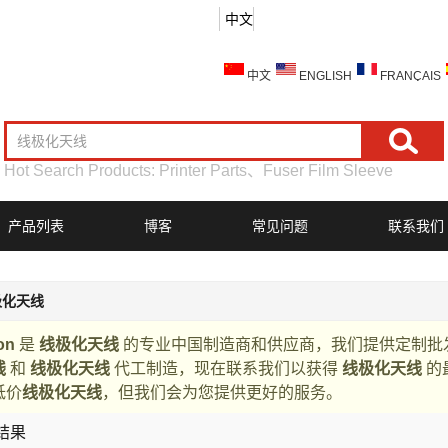
中文
中文
ENGLISH
FRANÇAIS
Hot Search Products:
Printer Parts
、
Fuser Film Sleeve
产品列表
博客
常见问题
联系我们
极化天线
on
是
线极化天线
的专业中国制造商和供应商，我们提供定制批
线
和
线极化天线
代工制造，现在联系我们以获得
线极化天线
的
低价
线极化天线
，但我们会为您提供更好的服务。
结果
列表