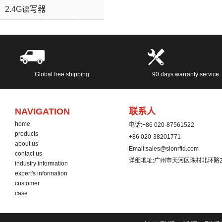
2.4G读写器
Global free shipping
90 days warranty service
NAVIGATION
联系人
home
电话:
+86 020-87561522
products
+86 020-38201771
about us
Email:
sales@slonrfid.com
contact us
详细地址:
广州市天河区珠村北环路2
industry information
expert's information
customer
case