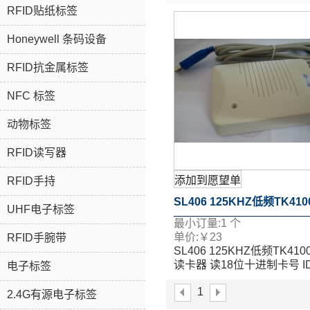
RFID贴纸标签
Honeywell 条码设备
RFID抗金属标签
NFC 标签
动物标签
RFID读写器
添加到愿望单
RFID手持
SL406 125KHZ低频TK41
UHF电子标签
最小订量:
1
个
读卡器 读18位十进制卡号 I
单价:
￥
23
RFID手腕带
SL406 125KHZ低频TK410
全部内码
读卡器 读18位十进制卡号 I
电子标签
全部内码
1
2.4G有源电子标签