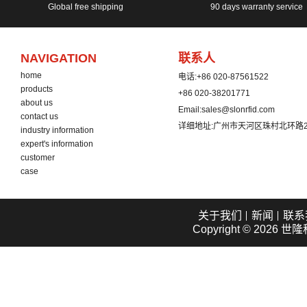
Global free shipping
90 days warranty service
NAVIGATION
联系人
home
电话:
+86 020-87561522
products
+86 020-38201771
about us
Email:
sales@slonrfid.com
contact us
详细地址:
广州市天河区珠村北环路2
industry information
expert's information
customer
case
关于我们
新闻
联系
Copyright © 2026
世隆