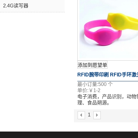
2.4G读写器
添加到愿望单
RFID腕带印刷 RFID手环
最小订量:
500
个
刻
单价:
￥
1-2
电子消费，产品识别，动物
理、食品朔源。
表面移印、丝印、喷码、激
1
等多个工艺。