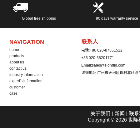
Global free shipping
90 days warranty service
NAVIGATION
联系人
home
电话:
+86 020-87561522
products
+86 020-38201771
about us
Email:
sales@slonrfid.com
contact us
详细地址:
广州市天河区珠村北环路2
industry information
expert's information
customer
case
关于我们
新闻
联系
Copyright © 2026
世隆