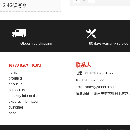
2.4G读写器
Global free shipping
90 days warranty service
NAVIGATION
联系人
home
电话:
+86 020-87561522
products
+86 020-38201771
about us
Email:
sales@slonrfid.com
contact us
详细地址:
广州市天河区珠村北环路2
industry information
expert's information
customer
case