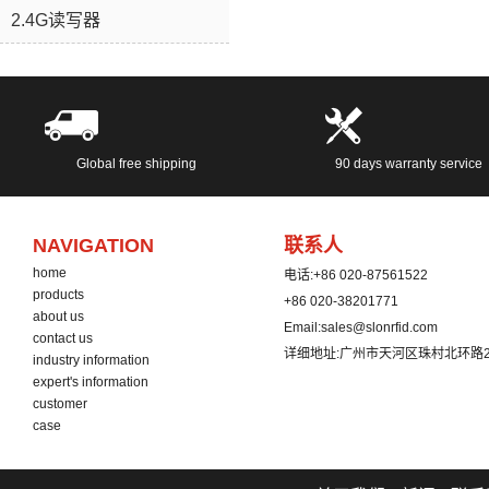
2.4G读写器
Global free shipping
90 days warranty service
NAVIGATION
联系人
home
电话:
+86 020-87561522
products
+86 020-38201771
about us
Email:
sales@slonrfid.com
contact us
详细地址:
广州市天河区珠村北环路2
industry information
expert's information
customer
case