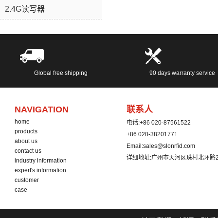
2.4G读写器
Global free shipping
90 days warranty service
NAVIGATION
联系人
home
电话:
+86 020-87561522
products
+86 020-38201771
about us
Email:
sales@slonrfid.com
contact us
详细地址:
广州市天河区珠村北环路2
industry information
expert's information
customer
case