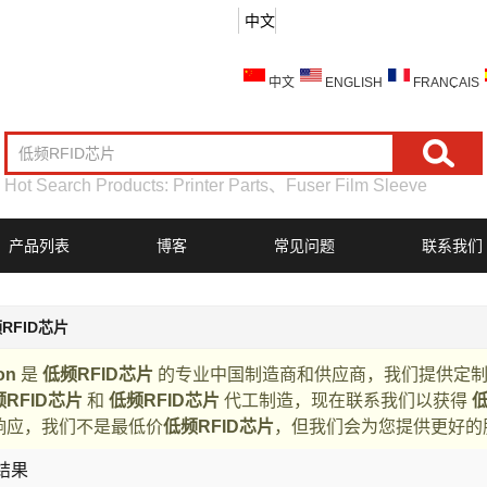
中文
中文
ENGLISH
FRANÇAIS
Hot Search Products:
Printer Parts
、
Fuser Film Sleeve
产品列表
博客
常见问题
联系我们
RFID芯片
on
是
低频RFID芯片
的专业中国制造商和供应商，我们提供定
RFID芯片
和
低频RFID芯片
代工制造，现在联系我们以获得
低
响应，我们不是最低价
低频RFID芯片
，但我们会为您提供更好的
结果
列表