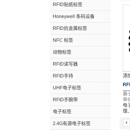
RFID贴纸标签
Honeywell 条码设备
RFID抗金属标签
NFC 标签
动物标签
RFID读写器
添
RFID手持
R
UHF电子标签
最
18
单价
RFID手腕带
电
1
理
电子标签
表
查
等
2.4G有源电子标签
如