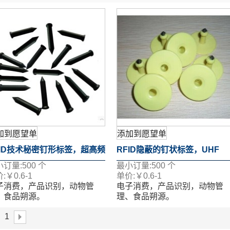
加到愿望单
添加到愿望单
FID技术秘密钉形标签，超高频
RFID隐蔽的钉状标签，UHF
小订量:
500
个
最小订量:
500
个
000-6B芯片的RFID标签钉的
RFID标签芯片钉18000-6B
:
￥
0.6-1
单价:
￥
0.6-1
子消费，产品识别，动物管
电子消费，产品识别，动物管
25KHz附近的巡更巡检系统检
125KHz接近巡更系统检查标签
、食品朔源。
理、食品朔源。
面移印、丝印、喷码、激光码
表面移印、丝印、喷码、激光
点标签
1
多个工艺。
等多个工艺。
果您想了解更多关于详情，请
如果您想了解更多关于详情，