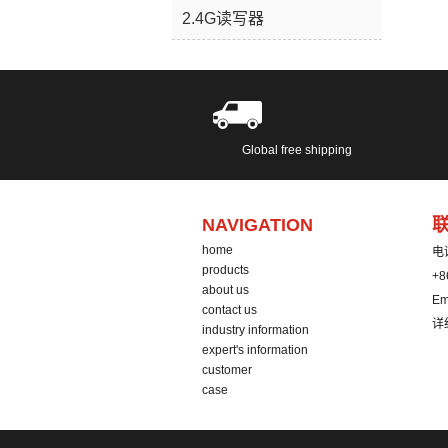
随
2.4G读写器
ser
Global free shipping
NAVIGATION
home
电
products
+8
about us
Em
contact us
详
industry information
expert's information
customer
case