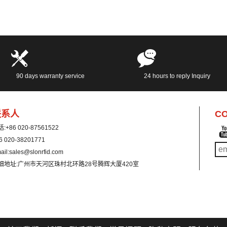
时与我联系：
随时与我联系：
vice@slonrfid.com
service@slonrfid.com
90 days warranty service
24 hours to reply Inquiry
联系人
CO
话:
+86 020-87561522
6 020-38201771
ail:
sales@slonrfid.com
细地址:
广州市天河区珠村北环路28号腾辉大厦420室