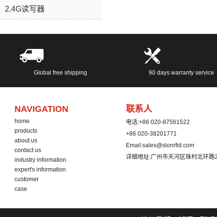
随时与我联系：
2.4G读写器
service@slonrfid.com
Global free shipping
90 days warranty service
NAVIGATION
联系人
home
电话:
+86 020-87561522
products
+86 020-38201771
about us
Email:
sales@slonrfid.com
contact us
详细地址:
广州市天河区珠村北环路2
industry information
expert's information
customer
case