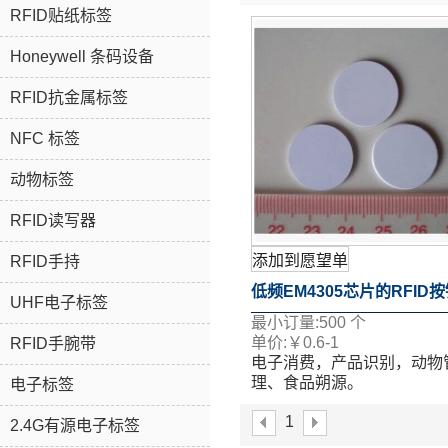
RFID贴纸标签
Honeywell 条码设备
RFID抗金属标签
NFC 标签
动物标签
RFID读写器
添加到愿望单
RFID手持
低频EM4305芯片的RFID
UHF电子标签
最小订量:
500
个
签的RFID标签
单价:
￥
0.6-1
RFID手腕带
电子消费，产品识别，动物
理、食品朔源。
电子标签
表面移印、丝印、喷码、激
1
等多个工艺。
2.4G有源电子标签
如果您想了解更多关于详情