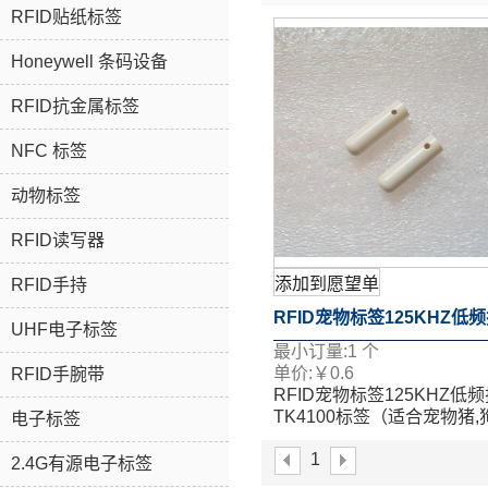
RFID贴纸标签
Honeywell 条码设备
RFID抗金属标签
NFC 标签
动物标签
RFID读写器
添加到愿望单
RFID手持
RFID宠物标签125KHZ低
UHF电子标签
最小订量:
1
个
TK4100标签（适合宠物猪,
单价:
￥
0.6
RFID手腕带
RFID宠物标签125KHZ低
等)
TK4100标签（适合宠物猪,
电子标签
等)
1
2.4G有源电子标签