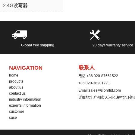
2.4G读写器
Global free shipping
90 days warranty service
NAVIGATION
联系人
home
电话:
+86 020-87561522
products
+86 020-38201771
about us
Email:
sales@slonrfid.com
contact us
详细地址:
广州市天河区珠村北环路2
industry information
expert's information
customer
case