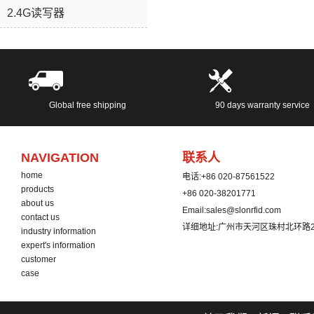
2.4G读写器
Global free shipping
90 days warranty service
NAVIGATION
联系人
home
电话:
+86 020-87561522
products
+86 020-38201771
about us
Email:
sales@slonrfid.com
contact us
详细地址:
广州市天河区珠村北环路2
industry information
expert's information
customer
case