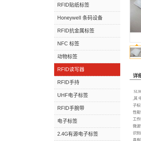
RFID贴纸标签
Honeywell 条码设备
RFID抗金属标签
NFC 标签
动物标签
RFID读写器
详
RFID手持
SL
UHF电子标签
,其
子标
RFID手腕带
性能
工作频
电子标签
微波输
识别阅
2.4G有源电子标签
具有