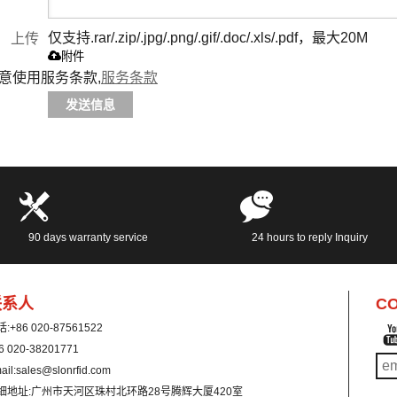
仅支持.rar/.zip/.jpg/.png/.gif/.doc/.xls/.pdf，最大20M
上传
附件
意使用服务条款,
服务条款
发送信息
90 days warranty service
24 hours to reply Inquiry
联系人
CO
话:
+86 020-87561522
6 020-38201771
ail:
sales@slonrfid.com
细地址:
广州市天河区珠村北环路28号腾辉大厦420室