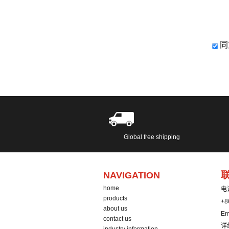
同
Global free shipping
NAVIGATION
home
电
products
+8
about us
Em
contact us
详