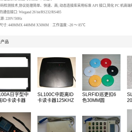
C 码检测技术,协议处理简单、快速、高; 动态连接库采用标准 API 接口,简化 PC 机高端程
通信接口: Wiegand 26 bit/RS232/RS485
: 220V/50Hz
寸: 440MMX 440MM X50MM 工作温度: -20 ～ 85℃
关产品
100A日字型中
SL100C中距离ID
SLRFID巡更扣6
S
离ID卡读卡器
卡读卡器125KHZ
色30MM圆
2
5KHZ低频远距
非接触式射频 低
13.56MHZ-
高
ID读卡器
频远距离读卡器
ISO14443A协议
议
Mifare1 S50芯片
片
钱币标签巡更点