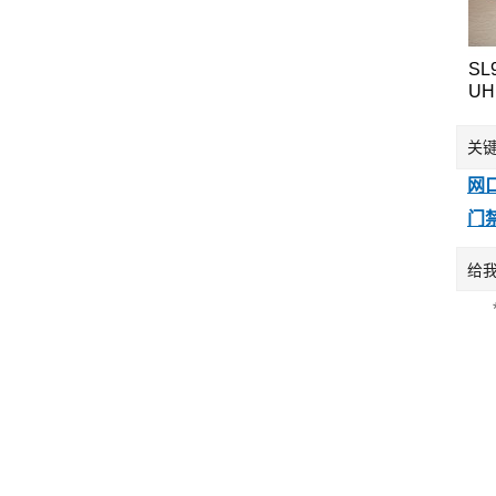
SL
U
端
机
关
卡
网
门
给