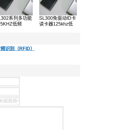
L302系列多功能
SL300免驱动ID卡
25KHZ低频
读卡器125khz低
5557读写器
频TK4100卡读卡
M4305写码器 身
器读8位十六进制
识别标签
身份识别标签
频识别（RFID）