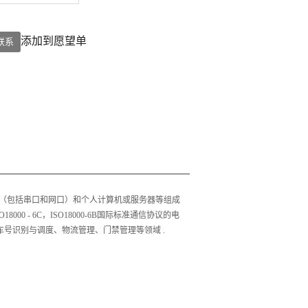
添加到愿望单
联系
电缆（包括串口和网口）和个人计算机或服务器等组成
000 - 6C，ISO18000-6B国际标准通信协议的电
号识别与调度、物流管理、门禁管理等领域 .