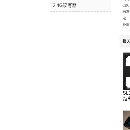
2.4G读写器
CR
标准的
电 源
外形尺
相
SL
距
12
离