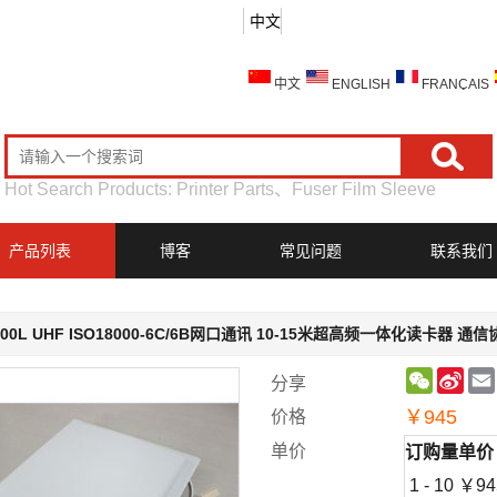
中文
中文
ENGLISH
FRANÇAIS
Hot Search Products:
Printer Parts
、
Fuser Film Sleeve
产品列表
博客
常见问题
联系我们
900L UHF ISO18000-6C/6B网口通讯 10-15米超高频一体化读卡器 
WeChat
Sin
分享
Wei
￥
945
价格
单价
订购量
单价
1 - 10
￥
94