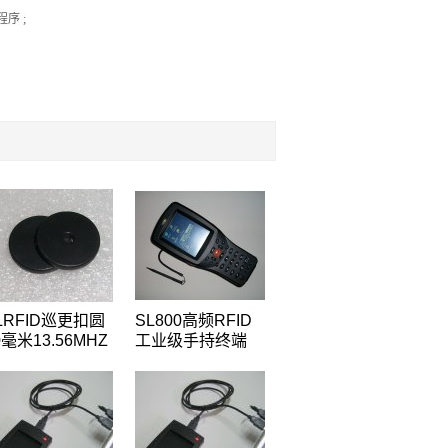
序 ;
LRFID巡更扣圆
SL800高频RFID
0毫米13.56MHZ
工业级手持终端
频IS14443A协
13.56MHZ高频
Mifare1 S50芯
ISO14443/15693
钱币卡圆形卡
手持机RFID远距
离读卡器