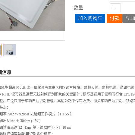
数量
加入购物车
付款
马上
细信息
900L型超高频远距离一体化读写器由 RFID 读写模块、射频天线、射频电缆、通讯
 中 RFID 读写器是远程无线射频识别系统的关键部件 . 读写器适用于读和写符合 EPC ISO18
签。广泛应用于车辆自动识别管理、高速公路不停车收费、海关车辆自动识别、铁路车
特点：
率: 902 ～ 928MHZ,跳频工作模式（ HFSS ）
出功率: ＋ 30dbm ( 1W )
读距离达 12--15m ,单卡读取时间小于 10 ms
防碰撞读取功能,可识别多个标签 ;