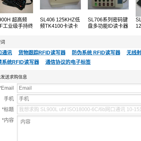
900H 超高频
SL406 125KHZ低
SL706系列密码键
S
HF工业级手持终
频TK4100卡读卡
盘多功能ID读卡器
1
5米远距离手持
器 读18位十进制
125khz低频ID卡
T
RFID远距离读
卡号 ID卡全部内
查询机USB口
E
键词
器
码
份
口通讯
货物跟踪RFID读写器
防伪系统 RFID读写器
无线射
禁系统RFID读写器
通信协议的电子标签
我发送求购信息
*
Email
手机
*
标题
*
内容